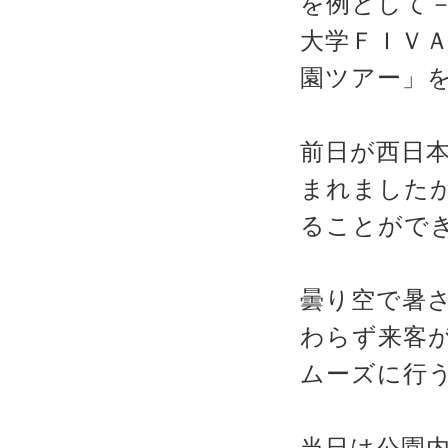
を例として
大学ＦＩＶ
園ツアー」
前日が西日
まれました
ることがで
曇り空で暑
わらず来客
ムーズに行
当日は公園