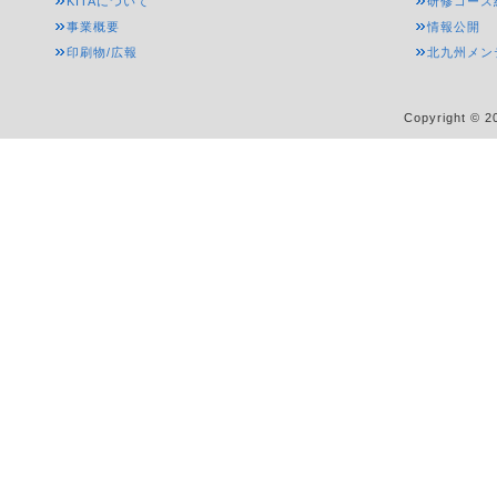
KITAについて
研修コース
事業概要
情報公開
印刷物/広報
北九州メン
Copyright © 20