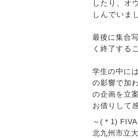
したり、オ
しんでいま
最後に集合
く終了する
学生の中に
の影響で加
の企画を立
お借りして
～(＊1) FIV
北九州市立