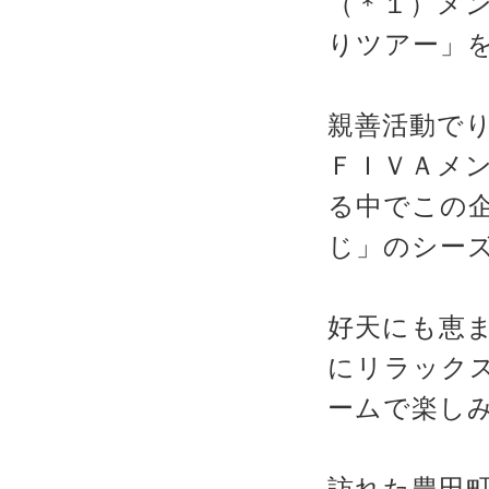
（＊１）メ
りツアー」
親善活動で
ＦＩＶＡメ
る中でこの
じ」のシー
好天にも恵
にリラック
ームで楽し