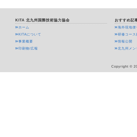
KITA 北九州国際技術協力協会
おすすめ記
ホーム
海外現地便
KITAについて
研修コース
事業概要
情報公開
印刷物/広報
北九州メン
Copyright © 20