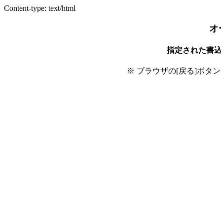
Content-type: text/html
オ
指定された書
※ ブラウザの[戻る]ボタ