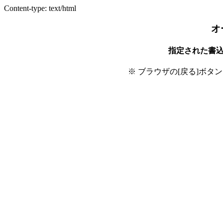
Content-type: text/html
オ
指定された書
※ ブラウザの[戻る]ボタ