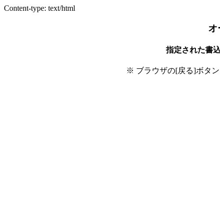
Content-type: text/html
オ
指定された書
※ ブラウザの[戻る]ボタ