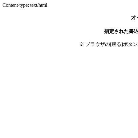
Content-type: text/html
オ
指定された書
※ ブラウザの[戻る]ボタ