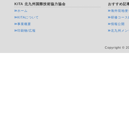
KITA 北九州国際技術協力協会
おすすめ記
ホーム
海外現地便
KITAについて
研修コース
事業概要
情報公開
印刷物/広報
北九州メン
Copyright © 20