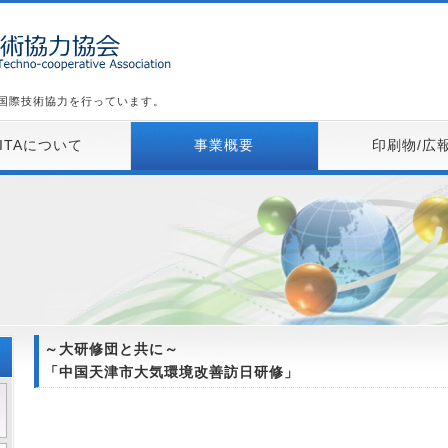
た国際技術協力を行っています。
KITAについて
事業概要
印刷物/広
～大研修団と共に～
「中国天津市大気環境改善訪日研修」