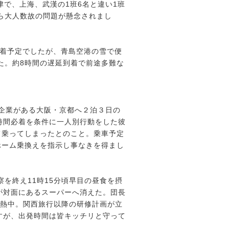
津で、上海、武漢の1班6名と違い1班
ら大人数故の問題が懸念されまし
岡到着予定でしたが、青島空港の雪で便
た。約8時間の遅延到着で前途多難な
企業がある大阪・京都へ２泊３日の
時間必着を条件に一人別行動をした彼
て乗ってしまったとのこと。乗車予定
ホーム乗換えを指示し事なきを得まし
を終え11時15分頃早目の昼食を摂
が対面にあるスーパーへ消えた。団長
に熱中。関西旅行以降の研修計画が立
すが、出発時間は皆キッチリと守って