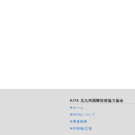
KITA 北九州国際技術協力協会
ホーム
KITAについて
事業概要
印刷物/広報