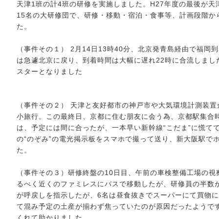
天津1班の計4班の研修を実施しました。H27年度の最後が天
15名の大研修団で、研修・移動・宿泊・食事等、計画段階か
た。
（事件その１） 2月14日13時40分、北京発青島経由で福
は急遽北京に戻り、到着時間は大幅に遅れ22時に合流しまし
スターとなりました
（事件その２） 天津と友好都市の神戸市や大気環境計測装置
小旅行。この最終日、京都に住む朋友に会う為、京都駅集合
は、予定には間に合ったが、一本早い新幹線“こだま”に慌て
の“のぞみ”の電光掲示板をスマホで撮って送り、新大阪駅で
た。
（事件その３）研修終盤の10日目、午前の車検整備工場の視察
るべく近くのファミレスにバスで移動したが、研修員の半数
が呼戻しを指示したが、6名は昼食抜きでスーパーにて買物
て混み予定の土産が揃わず焦っていたのが原因だったようで
くれて助かりました。