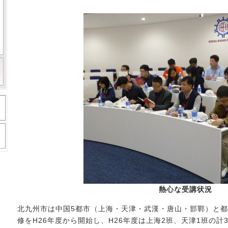
熱心な受講状況
北九州市は中国5都市（上海・天津・武漢・唐山・邯鄲）と
修をH26年度から開始し、H26年度は上海2班、天津1班の計