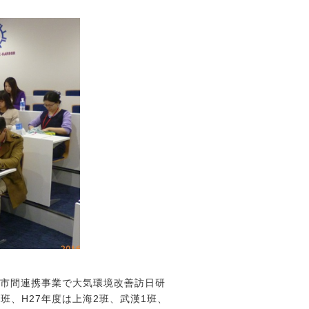
都市間連携事業で大気環境改善訪日研
3班、H27年度は上海2班、武漢1班、